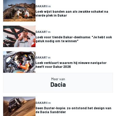
DAKAR
6 m
Loeb wijst banden aan als zwakke schakel na
vierde plek in Dakar
DAKAR
7 m
Loeb voor tiende Dakar-deelname: "Je hebt ook
geluk nodig om te winnen"
DAKAR
7 m
Loeb verklaart waarom hij nieuwe navigator
heeft voor Dakar 2026
Meer van
Dacia
DAKAR
6 m
Geen Duster-kopie: zo ontstond het design van
de Dacia Sandrider