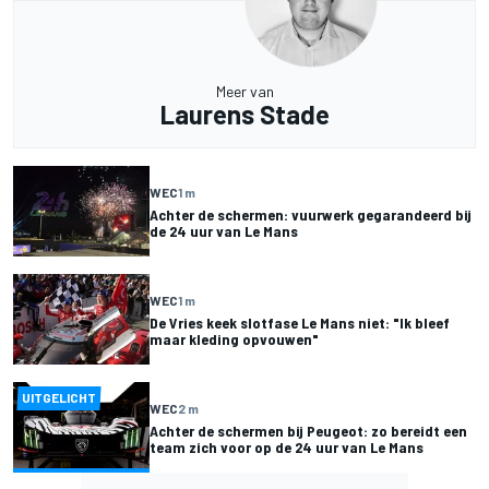
Meer van
Laurens Stade
WEC
1 m
Achter de schermen: vuurwerk gegarandeerd bij
de 24 uur van Le Mans
WEC
1 m
De Vries keek slotfase Le Mans niet: "Ik bleef
maar kleding opvouwen"
UITGELICHT
WEC
2 m
Achter de schermen bij Peugeot: zo bereidt een
team zich voor op de 24 uur van Le Mans