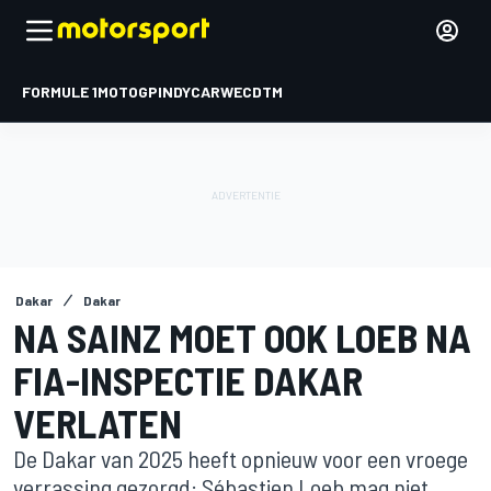
FORMULE 1
MOTOGP
INDYCAR
WEC
DTM
Dakar
Dakar
NA SAINZ MOET OOK LOEB NA
FIA-INSPECTIE DAKAR
VERLATEN
De Dakar van 2025 heeft opnieuw voor een vroege
verrassing gezorgd: Sébastien Loeb mag niet