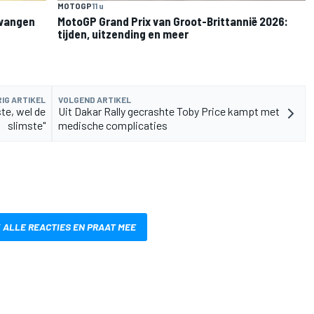
MOTOGP
11 u
rvangen
MotoGP Grand Prix van Groot-Brittannië 2026:
tijden, uitzending en meer
IG ARTIKEL
VOLGEND ARTIKEL
ste, wel de
Uit Dakar Rally gecrashte Toby Price kampt met
slimste"
medische complicaties
 ALLE REACTIES EN PRAAT MEE