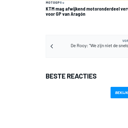
MOTOGP
8 u
KTM mag afwijkend motoronderdeel ve
voor GP van Aragón
VOR
De Rooy: “We zijn niet de snel
MEER RACEKLASSEN
BESTE REACTIES
BEKIJK