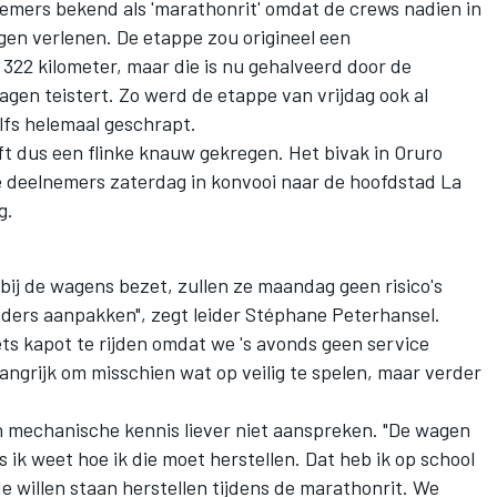
nemers bekend als 'marathonrit' omdat de crews nadien in
gen verlenen. De etappe zou origineel een
322 kilometer, maar die is nu gehalveerd door de
agen teistert. Zo werd de etappe van vrijdag ook al
lfs helemaal geschrapt.
ft dus een flinke knauw gekregen. Het bivak in Oruro
 deelnemers zaterdag in konvooi naar de hoofdstad La
g.
 bij de wagens bezet, zullen ze maandag geen risico's
ders aanpakken", zegt leider Stéphane Peterhansel.
ets kapot te rijden omdat we 's avonds geen service
belangrijk om misschien wat op veilig te spelen, maar verder
jn mechanische kennis liever niet aanspreken. "De wagen
s ik weet hoe ik die moet herstellen. Dat heb ik op school
de willen staan herstellen tijdens de marathonrit. We