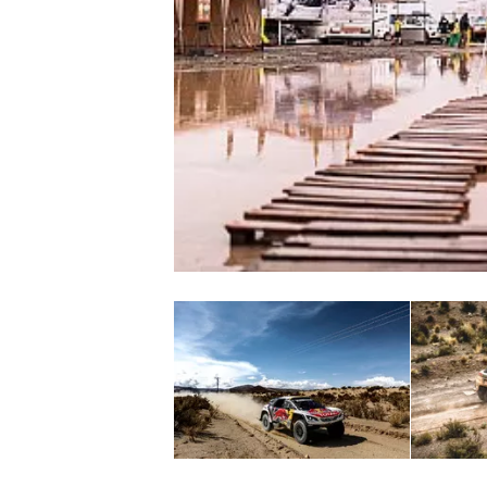
INDYCAR
WEC
DTM