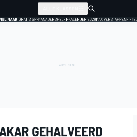
ALLE KLASSEN
NEL NAAR:
GRATIS GP-MANAGERSPEL
F1-KALENDER 2026
MAX VERSTAPPEN
F1-TE
DAKAR GEHALVEERD