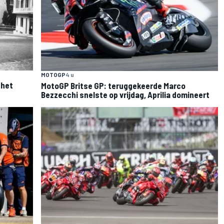
MOTOGP
4 u
 het
MotoGP Britse GP: teruggekeerde Marco
Bezzecchi snelste op vrijdag, Aprilia domineert