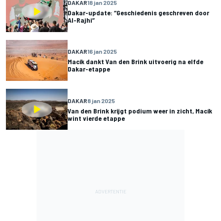
DAKAR
18 jan 2025
Dakar-update: “Geschiedenis geschreven door
Al-Rajhi”
DAKAR
16 jan 2025
Macík dankt Van den Brink uitvoerig na elfde
Dakar-etappe
DAKAR
8 jan 2025
Van den Brink krijgt podium weer in zicht, Macík
wint vierde etappe