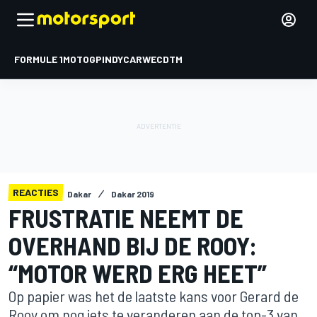
FORMULE 1
MOTOGP
INDYCAR
WEC
DTM
REACTIES
Dakar
Dakar 2019
FRUSTRATIE NEEMT DE
OVERHAND BIJ DE ROOY:
“MOTOR WERD ERG HEET”
Op papier was het de laatste kans voor Gerard de
Rooy om nog iets te veranderen aan de top-3 van