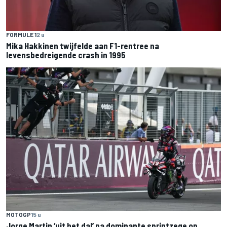
FORMULE 1
2 u
Mika Hakkinen twijfelde aan F1-rentree na
levensbedreigende crash in 1995
MOTOGP
15 u
Jorge Martin ‘uit het dal’ na dominante sprintzege op