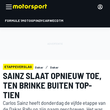
FORMULE 1
MOTOGP
INDYCAR
WEC
DTM
ETAPPEVERSLAG
Dakar
Dakar
SAINZ SLAAT OPNIEUW TOE,
TEN BRINKE BUITEN TOP-
TIEN
Carlos Sainz heeft donderdag de vijfde etappe van
de Dakar Rally op zijn naam geschreven. Het was