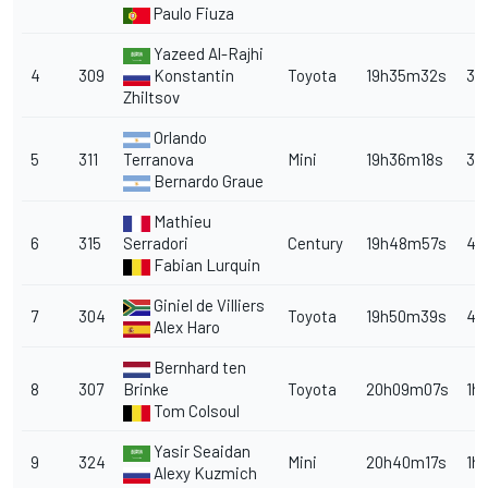
Paulo Fiuza
Yazeed Al-Rajhi
4
309
Konstantin
Toyota
19h35m32s
31
Zhiltsov
Orlando
5
311
Terranova
Mini
19h36m18s
32
Bernardo Graue
Mathieu
6
315
Serradori
Century
19h48m57s
44
Fabian Lurquin
Giniel de Villiers
7
304
Toyota
19h50m39s
46
Alex Haro
Bernhard ten
8
307
Brinke
Toyota
20h09m07s
1h
Tom Colsoul
Yasir Seaidan
9
324
Mini
20h40m17s
1h
Alexy Kuzmich