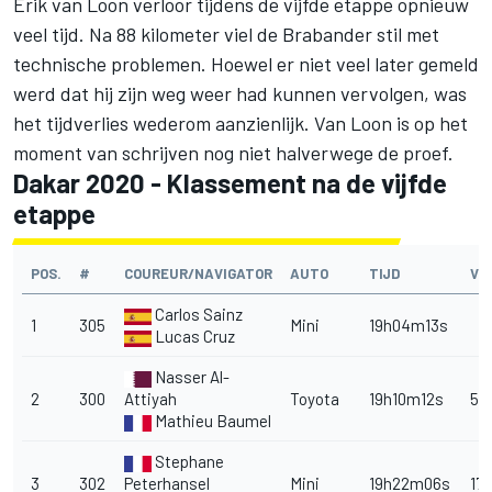
Erik van Loon verloor tijdens de vijfde etappe opnieuw
veel tijd. Na 88 kilometer viel de Brabander stil met
technische problemen. Hoewel er niet veel later gemeld
werd dat hij zijn weg weer had kunnen vervolgen, was
het tijdverlies wederom aanzienlijk. Van Loon is op het
moment van schrijven nog niet halverwege de proef.
Dakar 2020 - Klassement na de vijfde
etappe
POS.
#
COUREUR/NAVIGATOR
AUTO
TIJD
VE
Carlos Sainz
1
305
Mini
19h04m13s
Lucas Cruz
Nasser Al-
2
300
Attiyah
Toyota
19h10m12s
5m
Mathieu Baumel
Stephane
3
302
Peterhansel
Mini
19h22m06s
17