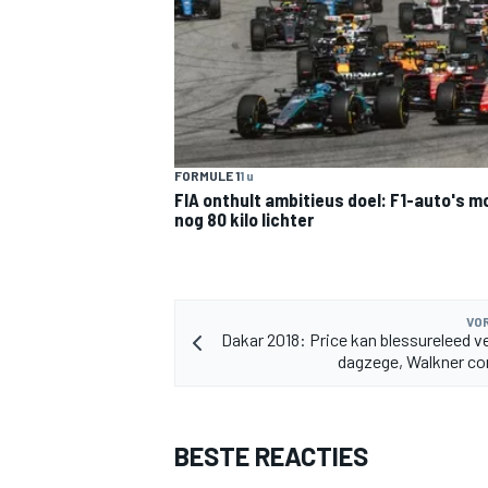
FORMULE 1
1 u
MEER RACEKLASSEN
FIA onthult ambitieus doel: F1-auto's 
nog 80 kilo lichter
VOR
Dakar 2018: Price kan blessureleed v
dagzege, Walkner co
BESTE REACTIES