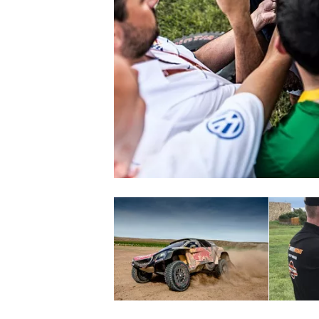
INDYCAR
WEC
DTM