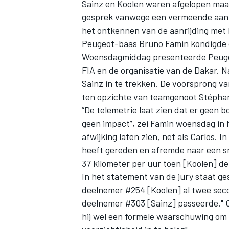
Sainz en Koolen waren afgelopen maa
gesprek vanwege een vermeende aanri
het ontkennen van de aanrijding met 
Peugeot-baas Bruno Famin kondigde on
Woensdagmiddag presenteerde Peugeo
FIA en de organisatie van de Dakar. N
Sainz in te trekken. De voorsprong v
ten opzichte van teamgenoot Stépha
“De telemetrie laat zien dat er geen b
geen impact”, zei Famin woensdag in 
afwijking laten zien, net als Carlos. 
heeft gereden en afremde naar een sn
37 kilometer per uur toen [Koolen] de
In het statement van de jury staat ge
deelnemer #254 [Koolen] al twee sec
deelnemer #303 [Sainz] passeerde." O
hij wel een formele waarschuwing om 