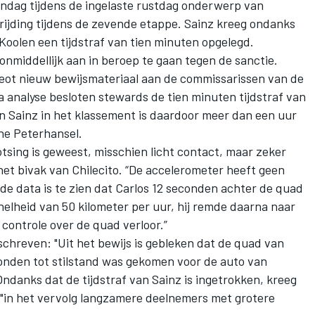
ndag tijdens de ingelaste rustdag onderwerp van
jding tijdens de zevende etappe. Sainz kreeg ondanks
Koolen een tijdstraf van tien minuten opgelegd.
middellijk aan in beroep te gaan tegen de sanctie.
t nieuw bewijsmateriaal aan de commissarissen van de
a analyse besloten stewards de tien minuten tijdstraf van
an Sainz in het klassement is daardoor meer dan een uur
ne Peterhansel.
otsing is geweest, misschien licht contact, maar zeker
het bivak van Chilecito. “De accelerometer heeft geen
In de data is te zien dat Carlos 12 seconden achter de quad
elheid van 50 kilometer per uur, hij remde daarna naar
 controle over de quad verloor.”
schreven: "Uit het bewijs is gebleken dat de quad van
onden tot stilstand was gekomen voor de auto van
ndanks dat de tijdstraf van Sainz is ingetrokken, kreeg
"in het vervolg langzamere deelnemers met grotere