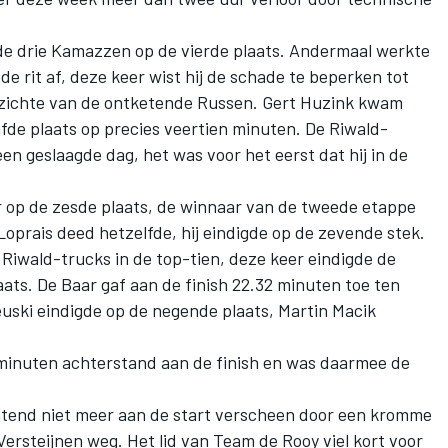
de drie Kamazzen op de vierde plaats. Andermaal werkte
e rit af, deze keer wist hij de schade te beperken tot
pzichte van de ontketende Russen. Gert Huzink kwam
fde plaats op precies veertien minuten. De Riwald-
n geslaagde dag, het was voor het eerst dat hij in de
r op de zesde plaats, de winnaar van de tweede etappe
 Loprais deed hetzelfde, hij eindigde op de zevende stek.
Riwald-trucks in de top-tien, deze keer eindigde de
ats. De Baar gaf aan de finish 22.32 minuten toe ten
euski eindigde op de negende plaats, Martin Macik
minuten achterstand aan de finish en was daarmee de
end niet meer aan de start verscheen door een kromme
 Versteijnen weg
. Het lid van Team de Rooy viel kort voor