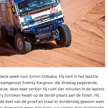
eze week voor Anton Shibalov. Hij nam in het laatste
n teamgenoot Andrey Karginov,
die dinsdag zegevierde
.
uw, deze keer verloor hij ruim vier minuten in de laatste
y Sotnikov kwam op de derde plaats aan de finish. Hij
eede deel van de proef en staat er donderdag gewoon weer
erder deze week meer dan twee uur verloor door technische