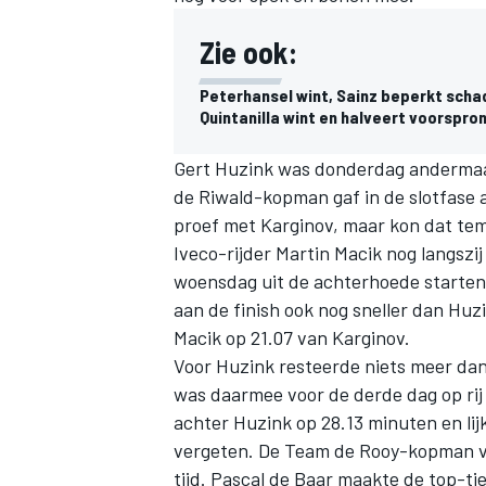
Zie ook:
Peterhansel wint, Sainz beperkt scha
Quintanilla wint en halveert voorspro
Gert Huzink was donderdag andermaa
de Riwald-kopman gaf in de slotfase a
proef met Karginov, maar kon dat temp
Iveco-rijder Martin Macik nog langszij
woensdag uit de achterhoede starten 
aan de finish ook nog sneller dan Huz
Macik op 21.07 van Karginov.
Voor Huzink resteerde niets meer dan 
was daarmee voor de derde dag op rij
achter Huzink op 28.13 minuten en lij
vergeten. De Team de Rooy-kopman ve
tijd. Pascal de Baar maakte de top-t