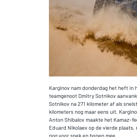
INDYCAR
Karginov nam donderdag het heft in 
teamgenoot Dmitry Sotnikov aanvankeli
Sotnikov na 271 kilometer af als snel
kilometers nog maar eens uit. Kargino
WEC
DTM
Anton Shibalov maakte het Kamaz-fees
Eduard Nikolaev op de vierde plaats, m
nog voor spek en bonen mee.