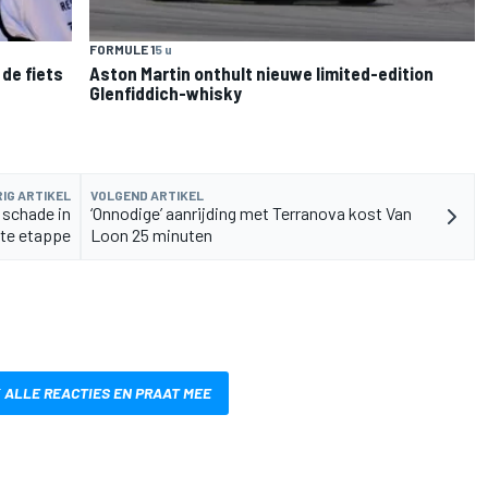
FORMULE 1
5 u
de fiets
Aston Martin onthult nieuwe limited-edition
Glenfiddich-whisky
IG ARTIKEL
VOLGEND ARTIKEL
 schade in
‘Onnodige’ aanrijding met Terranova kost Van
ste etappe
Loon 25 minuten
 ALLE REACTIES EN PRAAT MEE