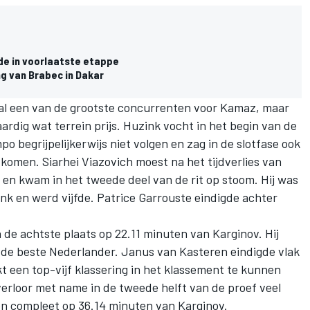
de in voorlaatste etappe
ng van Brabec in Dakar
l een van de grootste concurrenten voor Kamaz, maar
ardig wat terrein prijs. Huzink vocht in het begin van de
o begrijpelijkerwijs niet volgen en zag in de slotfase ook
 komen. Siarhei Viazovich moest na het tijdverlies van
en kwam in het tweede deel van de rit op stoom. Hij was
ink en werd vijfde. Patrice Garrouste eindigde achter
de achtste plaats op 22.11 minuten van Karginov. Hij
 de beste Nederlander. Janus van Kasteren eindigde vlak
kt een top-vijf klassering in het klassement te kunnen
rloor met name in de tweede helft van de proef veel
ien compleet op 36.14 minuten van Karginov.