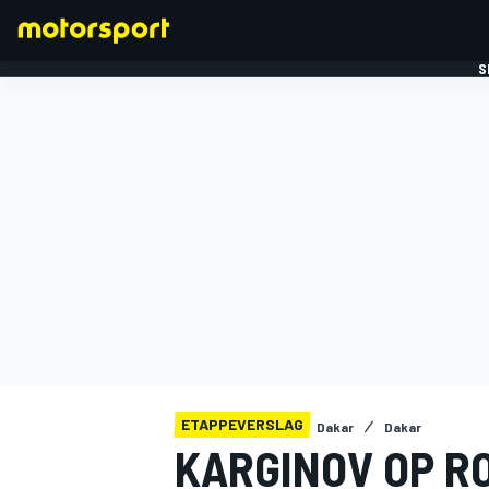
S
FORMULE 1
ETAPPEVERSLAG
Dakar
Dakar
KARGINOV OP R