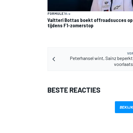
FORMULE 1
4 u
Valtteri Bottas boekt offroadsucces op 
tijdens F1-zomerstop
MEER RACEKLASSEN
VOR
Peterhansel wint, Sainz beperkt
voorlaat
BESTE REACTIES
BEKIJK