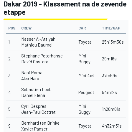
Dakar 2019 - Klassement na de zevende
etappe
POS.
CREW
CAR
TIME/GAP
Nasser Al-Attiyah
1
Toyota
25h13m30s
Mathieu Baumel
Stephane Peterhansel
Mini
2
29m16s
David Castera
Buggy
Nani Roma
3
Mini 4x4
37m59s
Alex Haro
Sebastien Loeb
4
Peugeot
54m12s
Daniel Elena
Cyril Despres
Mini
5
1h20m01s
Jean-Paul Cottret
Buggy
Bernhard ten Brinke
9
Toyota
4h32m31s
Xavier Panseri