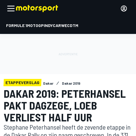
FORMULE 1
MOTOGP
INDYCAR
WEC
DTM
ETAPPEVERSLAG
Dakar
Dakar 2019
DAKAR 2019: PETERHANSEL
PAKT DAGZEGE, LOEB
VERLIEST HALF UUR
Stephane Peterhansel heeft de zevende etappe in
de Dakar Rally op zijn naam geschreven. In de 331