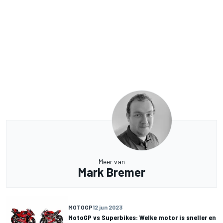
Meer van
Mark Bremer
MOTOGP
12 jun 2023
MotoGP vs Superbikes: Welke motor is sneller en