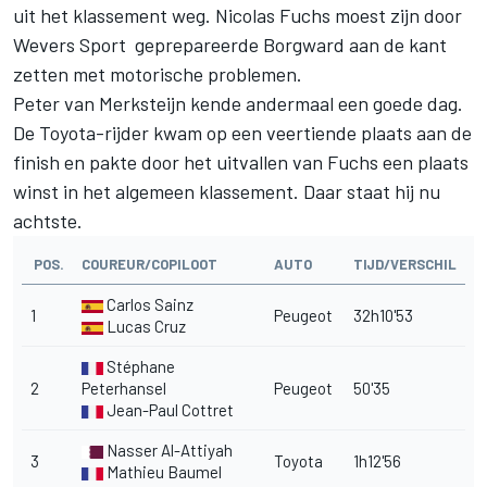
uit het klassement weg. Nicolas Fuchs moest zijn door
Wevers Sport geprepareerde Borgward aan de kant
zetten met motorische problemen.
Peter van Merksteijn kende andermaal een goede dag.
De Toyota-rijder kwam op een veertiende plaats aan de
finish en pakte door het uitvallen van Fuchs een plaats
winst in het algemeen klassement. Daar staat hij nu
achtste.
POS.
COUREUR/COPILOOT
AUTO
TIJD/VERSCHIL
Carlos Sainz
1
Peugeot
32h10'53
Lucas Cruz
Stéphane
2
Peterhansel
Peugeot
50'35
Jean-Paul Cottret
Nasser Al-Attiyah
3
Toyota
1h12'56
Mathieu Baumel