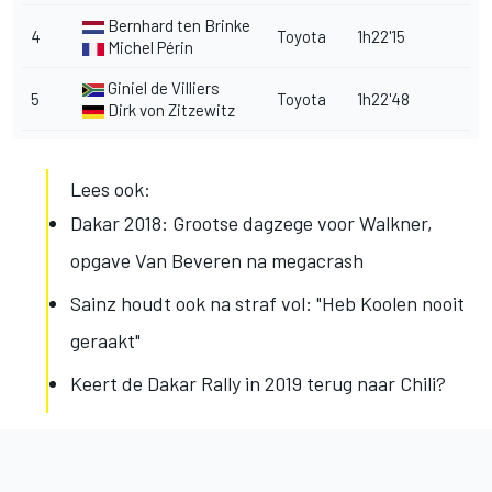
Bernhard ten Brinke
4
Toyota
1h22'15
Michel Périn
Giniel de Villiers
5
Toyota
1h22'48
Dirk von Zitzewitz
Lees ook:
Dakar 2018: Grootse dagzege voor Walkner,
opgave Van Beveren na megacrash
Sainz houdt ook na straf vol: "Heb Koolen nooit
geraakt"
Keert de Dakar Rally in 2019 terug naar Chili?