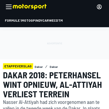
FORMULE 1
MOTOGP
INDYCAR
WEC
DTM
ETAPPEVERSLAG
Dakar
Dakar
DAKAR 2018: PETERHANSEL
WINT OPNIEUW, AL-ATTIYAH
VERLIEST TERREIN
Nasser Al-Attiyah had zich voorgenomen aan te
vallen in de tweede week van de Dakar. In plaats