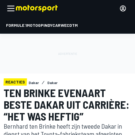
FORMULE 1
MOTOGP
INDYCAR
WEC
DTM
REACTIES
Dakar
Dakar
TEN BRINKE EVENAART
BESTE DAKAR UIT CARRIÈRE:
“HET WAS HEFTIG”
Bernhard ten Brinke heeft zijn tweede Dakar in
dienst van het Toyota-fabrieksteam afgesloten