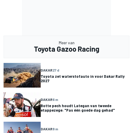
Meer van
Toyota Gazoo Racing
DAKAR
27 d
Toyota zet waterstofauto in voor Dakar Rally
2027
DAKAR
6 m
Botte pech houdt Lategan van tweede
etappezege: "Pas één goede dag gehad"
DAKAR
8 m