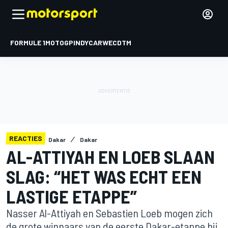
FORMULE 1
MOTOGP
INDYCAR
WEC
DTM
REACTIES
Dakar
Dakar
AL-ATTIYAH EN LOEB SLAAN
SLAG: “HET WAS ECHT EEN
LASTIGE ETAPPE”
Nasser Al-Attiyah en Sebastien Loeb mogen zich
de grote winnaars van de eerste Dakar-etappe bij