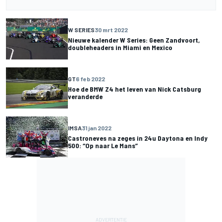
W SERIES
30 mrt 2022
Nieuwe kalender W Series: Geen Zandvoort,
doubleheaders in Miami en Mexico
GT
6 feb 2022
Hoe de BMW Z4 het leven van Nick Catsburg
veranderde
IMSA
31 jan 2022
Castroneves na zeges in 24u Daytona en Indy
500: “Op naar Le Mans”