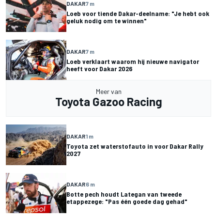
DAKAR
7 m
Loeb voor tiende Dakar-deelname: "Je hebt ook
geluk nodig om te winnen"
DAKAR
7 m
Loeb verklaart waarom hij nieuwe navigator
heeft voor Dakar 2026
Meer van
Toyota Gazoo Racing
DAKAR
1 m
Toyota zet waterstofauto in voor Dakar Rally
2027
DAKAR
6 m
Botte pech houdt Lategan van tweede
etappezege: "Pas één goede dag gehad"