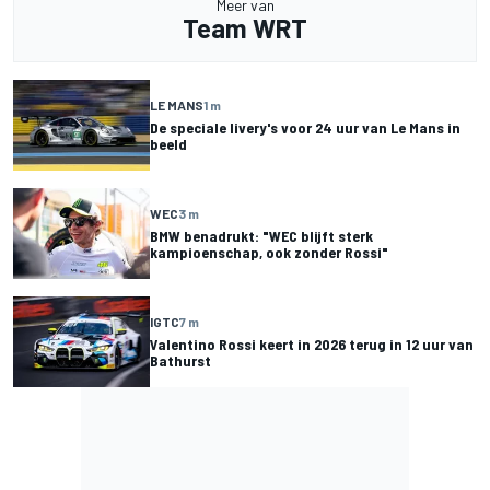
Meer van
Team WRT
LE MANS
1 m
De speciale livery's voor 24 uur van Le Mans in
beeld
WEC
3 m
BMW benadrukt: "WEC blijft sterk
kampioenschap, ook zonder Rossi"
IGTC
7 m
Valentino Rossi keert in 2026 terug in 12 uur van
Bathurst