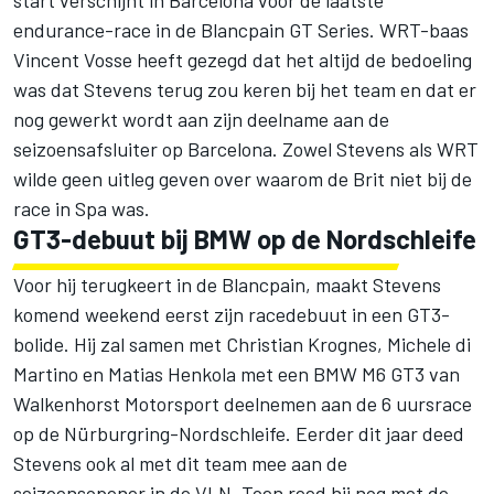
start verschijnt in Barcelona voor de laatste
endurance-race in de Blancpain GT Series. WRT-baas
Vincent Vosse heeft gezegd dat het altijd de bedoeling
was dat Stevens terug zou keren bij het team en dat er
nog gewerkt wordt aan zijn deelname aan de
seizoensafsluiter op Barcelona. Zowel Stevens als WRT
wilde geen uitleg geven over waarom de Brit niet bij de
race in Spa was.
GT3-debuut bij BMW op de Nordschleife
Voor hij terugkeert in de Blancpain, maakt Stevens
komend weekend eerst zijn racedebuut in een GT3-
bolide. Hij zal samen met Christian Krognes, Michele di
Martino en Matias Henkola met een BMW M6 GT3 van
Walkenhorst Motorsport deelnemen aan de 6 uursrace
op de Nürburgring-Nordschleife. Eerder dit jaar deed
Stevens ook al met dit team mee aan de
seizoensopener in de VLN. Toen reed hij nog met de