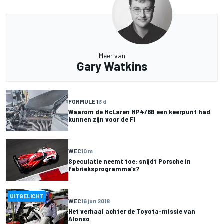
Meer van
Gary Watkins
FORMULE 1
3 d
Waarom de McLaren MP4/8B een keerpunt had
kunnen zijn voor de F1
WEC
10 m
Speculatie neemt toe: snijdt Porsche in
fabrieksprogramma’s?
UITGELICHT
WEC
16 jun 2018
Het verhaal achter de Toyota-missie van
Alonso