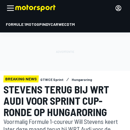
FORMULE 1
MOTOGP
INDYCAR
WEC
DTM
BREAKING NEWS
GTWCE Sprint
Hungaroring
STEVENS TERUG BIJ WRT
AUDI VOOR SPRINT CUP-
RONDE OP HUNGARORING
Voormalig Formule 1-coureur Will Stevens keert
later deze maand terug bij WRT Audi voor de