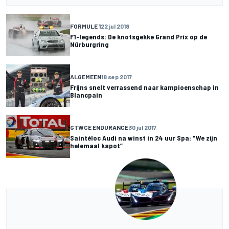
FORMULE 1
22 jul 2018
F1-legends: De knotsgekke Grand Prix op de
Nürburgring
ALGEMEEN
18 sep 2017
Frijns snelt verrassend naar kampioenschap in
Blancpain
GTWCE ENDURANCE
30 jul 2017
Saintéloc Audi na winst in 24 uur Spa: "We zijn
helemaal kapot”