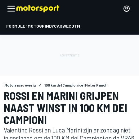
FORMULE 1
MOTOGP
INDYCAR
WEC
DTM
Motorrace: overig
100 km del Campioni del Motor Ranch
ROSSI EN MARINI GRIJPEN
NAAST WINST IN 100 KM DEI
CAMPIONI
Valentino Rossi en Luca Marini zijn er zondag niet
in geslaagd om de 100 KM dei Campioni op de VR46