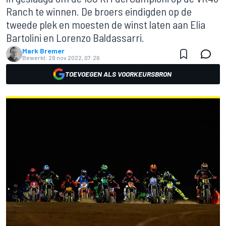
Ranch te winnen. De broers eindigden op de
tweede plek en moesten de winst laten aan Elia
Bartolini en Lorenzo Baldassarri.
Mark Bremer
Bewerkt:
28 nov 2022, 07:26
TOEVOEGEN ALS VOORKEURSBRON