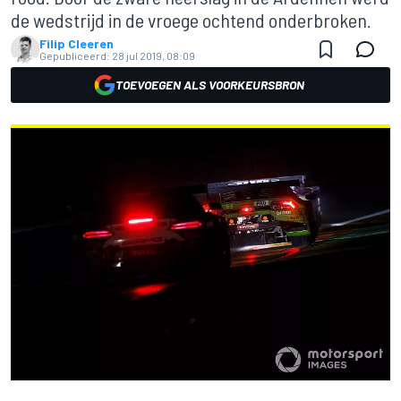
de wedstrijd in de vroege ochtend onderbroken.
Filip Cleeren
Gepubliceerd:
28 jul 2019, 08:09
TOEVOEGEN ALS VOORKEURSBRON