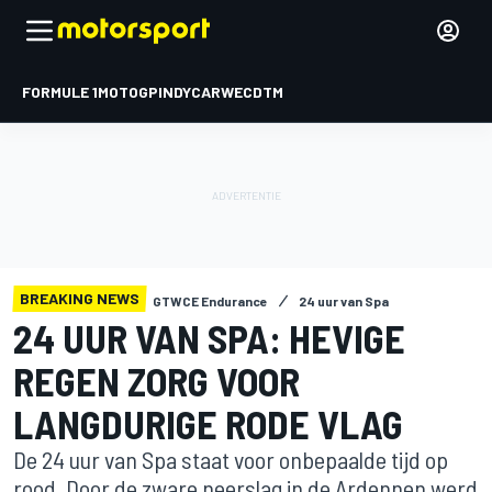
FORMULE 1
MOTOGP
INDYCAR
WEC
DTM
BREAKING NEWS
GTWCE Endurance
24 uur van Spa
24 UUR VAN SPA: HEVIGE
REGEN ZORG VOOR
LANGDURIGE RODE VLAG
De 24 uur van Spa staat voor onbepaalde tijd op
rood. Door de zware neerslag in de Ardennen werd