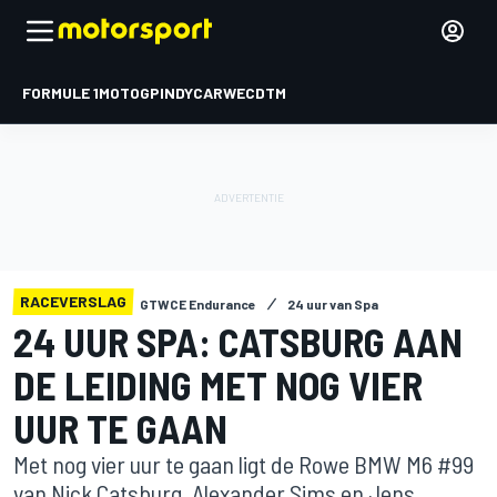
FORMULE 1
MOTOGP
INDYCAR
WEC
DTM
RACEVERSLAG
GTWCE Endurance
24 uur van Spa
24 UUR SPA: CATSBURG AAN
DE LEIDING MET NOG VIER
UUR TE GAAN
Met nog vier uur te gaan ligt de Rowe BMW M6 #99
van Nick Catsburg, Alexander Sims en Jens