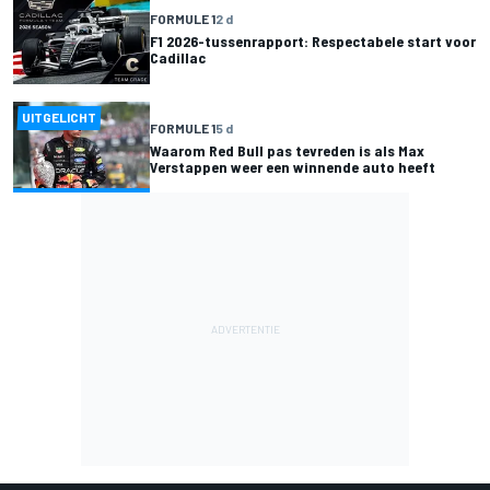
FORMULE 1
2 d
F1 2026-tussenrapport: Respectabele start voor
Cadillac
UITGELICHT
FORMULE 1
5 d
Waarom Red Bull pas tevreden is als Max
Verstappen weer een winnende auto heeft