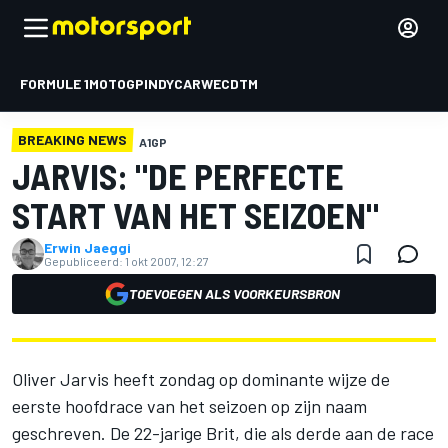
FORMULE 1
MOTOGP
INDYCAR
WEC
DTM
BREAKING NEWS
A1GP
JARVIS: "DE PERFECTE
START VAN HET SEIZOEN"
Erwin Jaeggi
Gepubliceerd:
1 okt 2007, 12:27
TOEVOEGEN ALS VOORKEURSBRON
Oliver Jarvis heeft zondag op dominante wijze de
eerste hoofdrace van het seizoen op zijn naam
geschreven. De 22-jarige Brit, die als derde aan de race