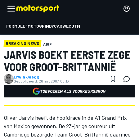
FORMULE 1
MOTOGP
INDYCAR
WEC
DTM
BREAKING NEWS
A1GP
JARVIS BOEKT EERSTE ZEGE
VOOR GROOT-BRITTANNIË
Erwin Jaeggi
Gepubliceerd:
26 mrt 2007, 00:13
TOEVOEGEN ALS VOORKEURSBRON
Oliver Jarvis heeft de hoofdrace in de A1 Grand Prix
van Mexico gewonnen. De 23-jarige coureur uit
Cambridge bezorgde Team Groot-Brittannië daarmee