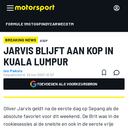
FORMULE 1
MOTOGP
INDYCAR
WEC
DTM
BREAKING NEWS
A1GP
JARVIS BLIJFT AAN KOP IN
KUALA LUMPUR
Ivo Pakvis
Gepubliceerd:
23 nov 2007, 10:57
TOEVOEGEN ALS VOORKEURSBRON
Oliver Jarvis geldt na de eerste dag op Sepang als de
absolute favoriet voor dit weekend. De Brit was in de
rookiesessies al de snelste en ook in de eerste vrije