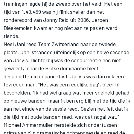
trainingen legde hij de zweep over het veld. Met een
tijd van 1.49.459 was hij flink sneller dan het
ronderecord van Jonny Reid uit 2006. Jeroen
Bleekemolen kwam er nog niet aan te pas en werd
tiende.
Neel Jani reed Team Zwitserland naar de tweede
plaats. Jani strandde uiteindelijk op een halve seconde
van Jarvis. Dichterbij was de concurrentie nog niet
geweest, maar de Britse dominantie bleef
desalniettemin onaangetast. Jarvis was dan ook een
tevreden man. "Het was een redelijke dag", bleef hij
bescheiden. "Ik had wel graag wat meer snelheid gehad
op nieuwe banden, maar ik ben erg blij met de tijd die ik
aan het einde van de sessie reed. Gezien het feit dat ik
die tijd met oude banden reed, was dat nogal wat."
Michael Ammermuller herstelde zich ondertussen
prima van zijn dramatische ochtendsessie en reed de