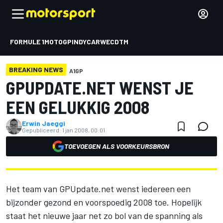
FORMULE 1
MOTOGP
INDYCAR
WEC
DTM
BREAKING NEWS
A1GP
GPUPDATE.NET WENST JE
EEN GELUKKIG 2008
Erwin Jaeggi
Gepubliceerd:
1 jan 2008, 00:01
TOEVOEGEN ALS VOORKEURSBRON
Het team van GPUpdate.net wenst iedereen een
bijzonder gezond en voorspoedig 2008 toe. Hopelijk
staat het nieuwe jaar net zo bol van de spanning als