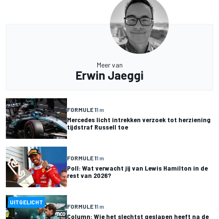
Meer van
Erwin Jaeggi
FORMULE 1
1 m
Mercedes licht intrekken verzoek tot herziening
tijdstraf Russell toe
FORMULE 1
1 m
Poll: Wat verwacht jij van Lewis Hamilton in de
rest van 2026?
UITGELICHT
FORMULE 1
1 m
Column: Wie het slechtst geslapen heeft na de