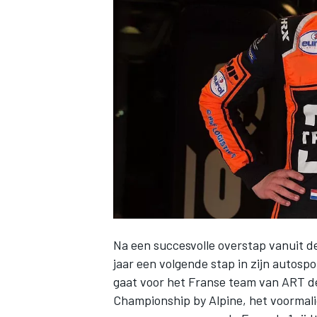
INDYCAR
Na een succesvolle overstap vanuit de
jaar een volgende stap in zijn autospo
WEC
DTM
gaat voor het Franse team van ART 
Championship by Alpine, het voormalig