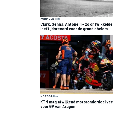
FORMULE 1
11 u
Clark, Senna, Antonelli – zo ontwikkelde
leeftijdsrecord voor de grand chelem
MOTOGP
14 u
KTM mag afwijkend motoronderdeel ve
voor GP van Aragón