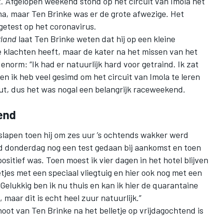
. Afgelopen weekend stond op het circuit van Imola het
, maar Ten Brinke was er de grote afwezige. Het
getest op het coronavirus.
land
laat Ten Brinke weten dat hij op een kleine
 klachten heeft, maar de kater na het missen van het
orm: “Ik had er natuurlijk hard voor getraind. Ik zat
en ik heb veel gesimd om het circuit van Imola te leren
ut, dus het was nogal een belangrijk raceweekend.
end
slapen toen hij om zes uur ’s ochtends wakker werd
ad donderdag nog een test gedaan bij aankomst en toen
ositief was. Toen moest ik vier dagen in het hotel blijven
letjes met een speciaal vliegtuig en hier ook nog met een
elukkig ben ik nu thuis en kan ik hier de quarantaine
, maar dit is echt heel zuur natuurlijk.”
oot van Ten Brinke na het belletje op vrijdagochtend is