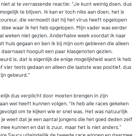
 niet al te verrassende reactie: “Je kunt weinig doen, dus
elijk te blijven. Ik kan er toch niks aan doen, het is
ureur, die vermoedt dat hij het virus heeft opgelopen
een idee waar ik het heb opgelopen. Mijn vader was eerder
k al weken niet gezien. Anderhalve week voordat ik naar
uit huis gegaan en ben ik bij mijn oom gebleven die alleen
b daarnaast hooguit een paar klasgenoten gezien.
eurd is, dat is eigenlijk de enige mogelijkheid want ik heb
f vier tests gedaan en alleen die laatste was positief, dus
ijn gebeurd.”
lijk dus verplicht door moeten brengen in zijn
baan wel heeft kunnen volgen. “Ik heb alle races gekeken
volgd om te kijken wie er snel was. Het was natuurlijk
s je weet dat je een aantal jongens die het goed deden zelf
 mee kunnen en dat is zuur, maar het is niet anders.”
ire Saucy uiteindelijk de tweede race winnen en daarmee