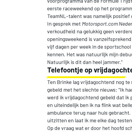
voorprogramma van de Formule 1 rijdt
eerste raceweekend op het programma
TeamNL-talent was namelijk positief 
In gesprek met
Motorsport.com Neder
verkoudheid na gelukkig geen verdere
openingsweekend is vanzelfsprekend en
vijf dagen per week in de sportschool 
kennen. Het was natuurlijk mijn debu
Natuurlijk is dit dan heel jammer.”
Telefoontje op vrijdagocht
Ten Brinke lag vrijdagochtend nog te 
gebeld met het slechte nieuws: “Ik h
werd ik vrijdagochtend gebeld dat ik p
en uiteindelijk ben ik na flink wat bel
ambulance terug naar huis gebracht. G
uitzitten en laat ik me elke dag testen
Op de vraag wat er door het hoofd sch