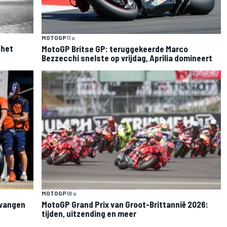
MOTOGP
11 u
 het
MotoGP Britse GP: teruggekeerde Marco
Bezzecchi snelste op vrijdag, Aprilia domineert
MOTOGP
18 u
rvangen
MotoGP Grand Prix van Groot-Brittannië 2026:
tijden, uitzending en meer