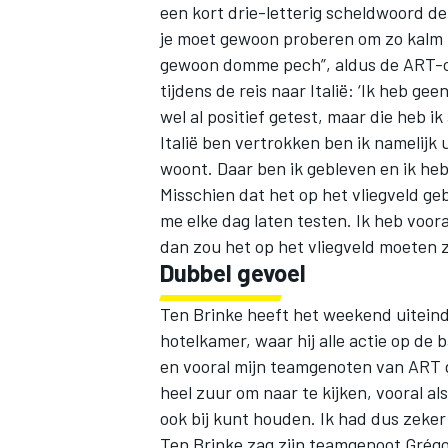
een kort drie-letterig scheldwoord de
je moet gewoon proberen om zo kalm mog
gewoon domme pech”, aldus de ART-co
tijdens de reis naar Italië: ‘Ik heb g
wel al positief getest, maar die heb i
Italië ben vertrokken ben ik namelijk 
woont. Daar ben ik gebleven en ik he
Misschien dat het op het vliegveld geb
me elke dag laten testen. Ik heb voora
dan zou het op het vliegveld moeten z
Dubbel gevoel
Ten Brinke heeft het weekend uiteinde
hotelkamer, waar hij alle actie op de 
en vooral mijn teamgenoten van ART ge
heel zuur om naar te kijken, vooral al
ook bij kunt houden. Ik had dus zeker
Ten Brinke zag zijn teamgenoot Grégo